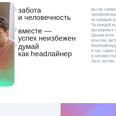
забота
мы не «зак
человечески
и человечность
за каждым р
За каждой в
вместе —
мы верим в с
Ценим всех, 
успех неизбежен
опытом, эксп
думай
headлайнеру
и нас самих 
как headлайнер
в неизвестн
Зато честно