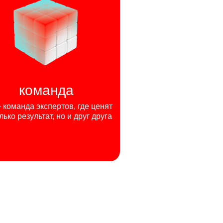
команда
команда экспертов, где ценят
лько результат, но и друг друга