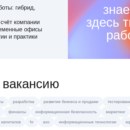
знае
оты: гибрид,
здесь 
 счёт компании
ременные офисы
раб
ии и практики
 вакансию
ты
разработка
развитие бизнеса и продажи
тестирован
финансы
информационная безопасность
маркетинг
 капиталов
hr
axo
информационные технологии
ю