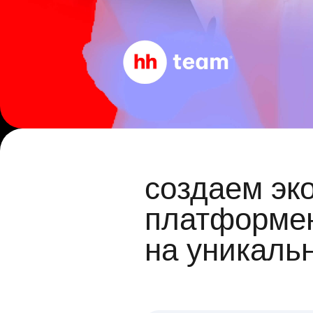
создаем эк
платформен
на уникаль