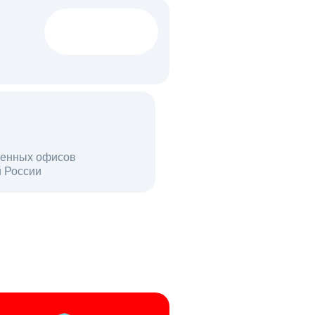
1522 тыс
вакансий
18 млн
енных офисов
й России
пользователей в день