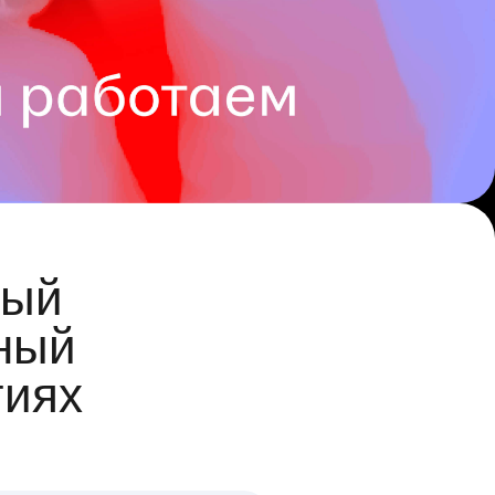
ый
ный
гиях