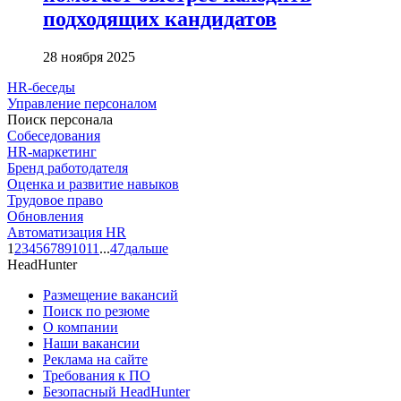
подходящих кандидатов
28 ноября 2025
HR-беседы
Управление персоналом
Поиск персонала
Собеседования
HR-маркетинг
Бренд работодателя
Оценка и развитие навыков
Трудовое право
Обновления
Автоматизация HR
1
2
3
4
5
6
7
8
9
10
11
...
47
дальше
HeadHunter
Размещение вакансий
Поиск по резюме
О компании
Наши вакансии
Реклама на сайте
Требования к ПО
Безопасный HeadHunter