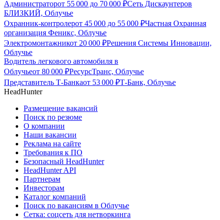
Администратор
от
55 000
до
70 000
₽
Сеть Дискаунтеров
БЛИЗКИЙ, Облучье
Охранник-контролер
от
45 000
до
55 000
₽
Частная Охранная
организация Феникс, Облучье
Электромонтажник
от
20 000
₽
Решения Системы Инновации,
Облучье
Водитель легкового автомобиля в
Облучье
от
80 000
₽
РесурсТранс, Облучье
Представитель Т-Банка
от
53 000
₽
Т-Банк, Облучье
HeadHunter
Размещение вакансий
Поиск по резюме
О компании
Наши вакансии
Реклама на сайте
Требования к ПО
Безопасный HeadHunter
HeadHunter API
Партнерам
Инвесторам
Каталог компаний
Поиск по вакансиям в Облучье
Сетка: соцсеть для нетворкинга