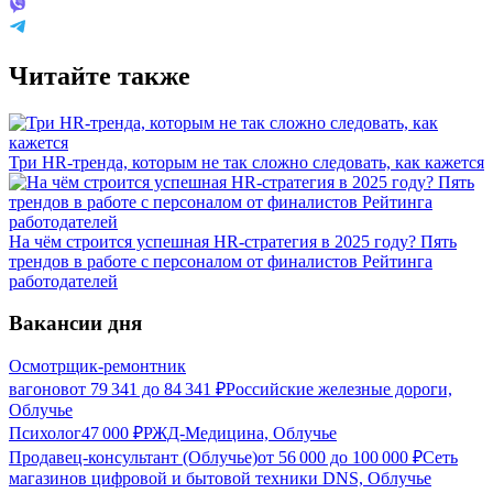
Читайте также
Три HR-тренда, которым не так сложно следовать, как кажется
На чём строится успешная HR-стратегия в 2025 году? Пять
трендов в работе с персоналом от финалистов Рейтинга
работодателей
Вакансии дня
Осмотрщик-ремонтник
вагонов
от
79 341
до
84 341
₽
Российские железные дороги,
Облучье
Психолог
47 000
₽
РЖД-Медицина, Облучье
Продавец-консультант (Облучье)
от
56 000
до
100 000
₽
Сеть
магазинов цифровой и бытовой техники DNS, Облучье