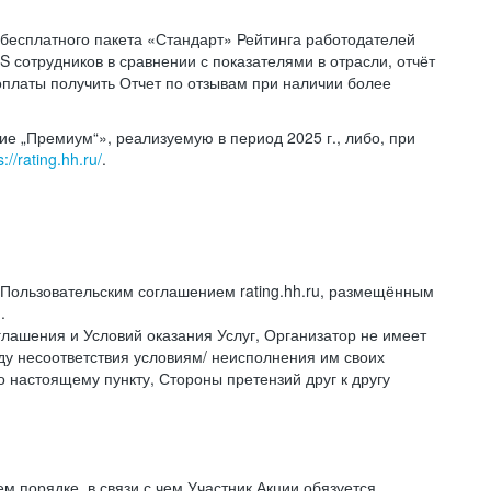
и бесплатного пакета «Стандарт» Рейтинга работодателей
S сотрудников в сравнении с показателями в отрасли, отчёт
платы получить Отчет по отзывам при наличии более
ие „Премиум“», реализуемую в период 2025 г., либо, при
s://rating.hh.ru/
.
с Пользовательским соглашением rating.hh.ru, размещённым
u
.
оглашения и Условий оказания Услуг, Организатор не имеет
иду несоответствия условиям/ неисполнения им своих
о настоящему пункту, Стороны претензий друг к другу
м порядке, в связи с чем Участник Акции обязуется