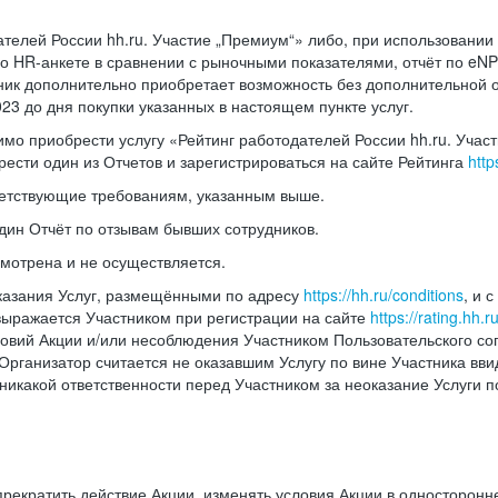
дателей России hh.ru. Участие „Премиум“» либо, при использовани
 по HR-анкете в сравнении с рыночными показателями, отчёт по eNP
ник дополнительно приобретает возможность без дополнительной о
023 до дня покупки указанных в настоящем пункте услуг.
имо приобрести услугу «Рейтинг работодателей России hh.ru. Участ
ести один из Отчетов и зарегистрироваться на сайте Рейтинга
http
ответствующие требованиям, указанным выше.
один Отчёт по отзывам бывших сотрудников.
смотрена и не осуществляется.
 оказания Услуг, размещёнными по адресу
https://hh.ru/conditions
, и 
 выражается Участником при регистрации на сайте
https://rating.hh.r
 условий Акции и/или несоблюдения Участником Пользовательского с
 Организатор считается не оказавшим Услугу по вине Участника вв
никакой ответственности перед Участником за неоказание Услуги п
прекратить действие Акции, изменять условия Акции в односторонне