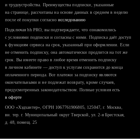
тратите много времени на поиск и вручную поднимаете
и трудоустройства. Преимущества подписки, указанные
резюме
на странице, рассчитаны на основе данных в среднем в неделю
после её покупки согласно
хотите сравнить себя с конкурентами и оценить шансы
исследованию
Подключая hh PRO, вы подтверждаете, что ознакомились
с условиями подписки и согласны с ними. Подписка даёт доступ
к функциям сервиса на срок, указанный при оформлении. Если
не отменить подписку, она автоматически продлится на тот же
срок. Вы имеете право в любое время отменить подписку
в личном кабинете — доступ к услугам сохранится до конца
оплаченного периода. Все платежи за подписку являются
окончательными и не подлежат возврату, кроме случаев,
предусмотренных законодательством. Полные условия есть
в оферте
ООО «Хэдхантер», ОГРН 1067761906805, 125047, г. Москва,
вн. тер. г. Муниципальный округ Тверской, ул. 2-я Брестская,
д. 48, помещ. 25